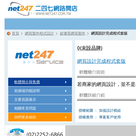
首頁
網頁製作程式設計
超優質網頁製作
網頁設計完成程式套版
0(未設品牌)
網頁設計完成程式套版
軟體簡介與售價
若商家的網頁設計，並不是
前後端功能說明
主要頁面展示
相關常見問題
授權範圍 ：
加值設計模組
詢問更多細節
授權應用 ：
專案客戶使用