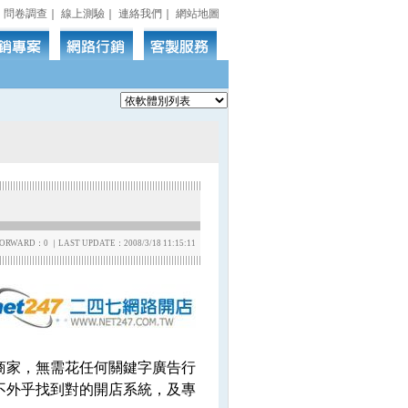
｜
問卷調查
｜
線上測驗
｜
連絡我們
｜
網站地圖
RWARD：0 ｜LAST UPDATE：2008/3/18 11:15:11
商家，無需花任何關鍵字廣告行
不外乎找到對的開店系統，及專