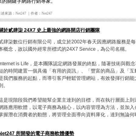
業的關鍵字網路行銷專家。
述來源：Net247 ｜作者：Net247
關於貳肆柒 24X7 史上最強的網路開店行銷團隊
貳肆柒數位行銷有限公司，成立於2002年春天因應網路服務是每
本概念，故以國外經常所標式的24X7 Service，為公司名稱。
Internet is Life，是本團隊認定網路發展的終點，隨著技術
短的時間建置一個具備「有用的資訊」、「豐富的商品」及「互
是我們服務的起點，而導引客戶輕鬆管理網站，有效發揮行銷能
則。
這是現階段我們希望能幫企業主達到的目標，而在執行層面上則
網路應用軟體，以電子商務為核心，以內容管理為方法，並加入
掌握潛在消費者的動態，將管理全面導向資料庫化，達到無論何
Net247 所開發的電子商務軟體優勢